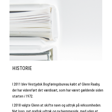
HISTORIE
I 2011 blev Vestjydsk Bogføringsbureau købt af Glenn Raaby,
der har videreført det værdisæt, som har været gældende siden
starten i 1972.
I 2018 valgte Glenn at skifte navn og udtryk på virksomheden.
Nyt logo, nyt grafisk udtryk og ny hjemmeside, med uden at