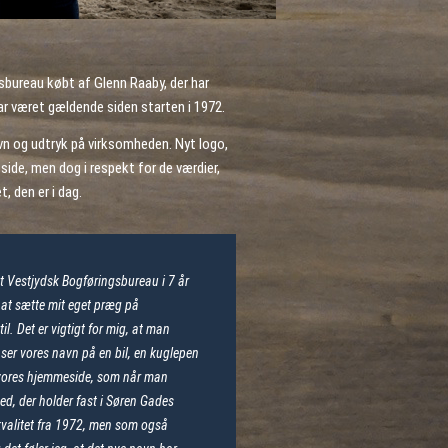
sbureau købt af Glenn Raaby, der har
r været gældende siden starten i 1972.
avn og udtryk på virksomheden. Nyt logo,
side, men dog i respekt for de værdier,
t, den er i dag.
et Vestjydsk Bogføringsbureau i 7 år
il at sætte mit eget præg på
. Det er vigtigt for mig, at man
er vores navn på en bil, en kuglepen
 vores hjemmeside, som når man
ed, der holder fast i Søren Gades
kvalitet fra 1972, men som også