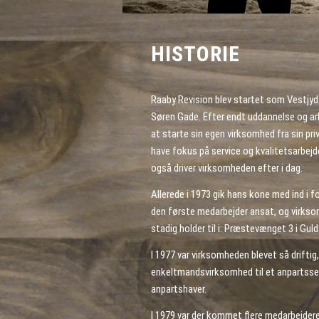
HISTORIE
Raaby Revision blev startet som Vestjyd
Søren Gade. Efter endt uddannelse og ar
at starte sin egen virksomhed fra sin pri
have fokus på service og kvalitetsarbej
også driver virksomheden efter i dag.
Allerede i 1973 gik hans kone med ind i f
den første medarbejder ansat, og virksomh
stadig holder til i: Præstevænget 3 i Guld
I 1977 var virksomheden blevet så driftig
enkeltmandsvirksomhed til et anpartss
anpartshaver.
I 1979 var der kommet flere medarbejdere t