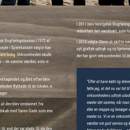
I 2011 blev Vestjydsk Bogføring
videreført det værdisæt, som ha
sk Bogføringsbureau i 1972 af
I 2018 valgte Glenn at skifte n
bejde i Sparekassen valgte han
nyt grafisk udtryk og ny hjemme
vate bolig. Virksomheden skulle
der har gjort virksomheden til de
de – de samme værdier, som vi
oretagendet og året efter blev
”Efter at have købt og drev
eden flyttede til de lokaler, vi
følte jeg, at det nu var tid t
ager.
virksomhedens udtryk udadtil
møder det samme, når man s
, at den blev omdannet fra
eller en mappe og besøger
elskab med Søren Gade som ene
møder os. Vi er en virksomh
værdier om god service og 
il, end der var plads til, og den