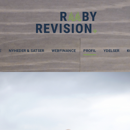
E
NYHEDER & SATSER
WEBFINANCE
PROFIL
YDELSER
K