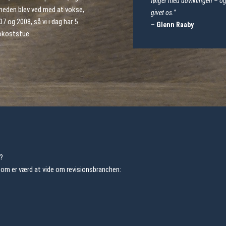
følger med udviklingen – og 
mheden blev ved med at vokse,
givet os.”
07 og 2008, så vi i dag har 5
– Glenn Raaby
rokoststue.
f?
som er værd at vide om revisionsbranchen: