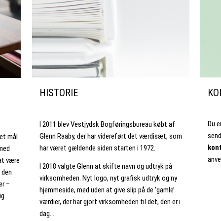
KO
HISTORIE
Du e
I 2011 blev Vestjydsk Bogføringsbureau købt af
e
send
Glenn Raaby, der har videreført det værdisæt, som
det mål
kont
har været gældende siden starten i 1972.
rmed
anve
 at være
I 2018 valgte Glenn at skifte navn og udtryk på
r den
virksomheden. Nyt logo, nyt grafisk udtryk og ny
er –
hjemmeside, med uden at give slip på de ’gamle’
ig
værdier, der har gjort virksomheden til det, den er i
dag…