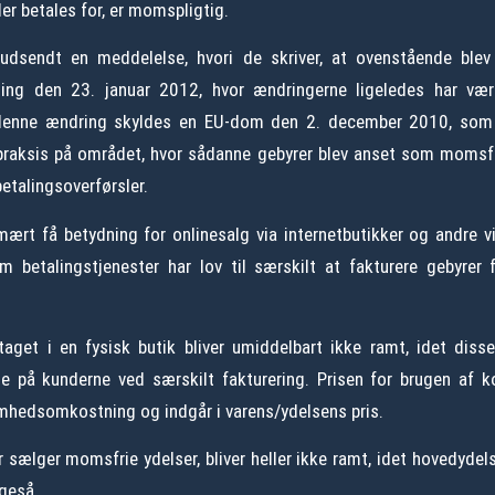
er betales for, er momspligtig.
dsendt en meddelelse, hvori de skriver, at ovenstående blev
ning den 23. januar 2012, hvor ændringerne ligeledes har væ
denne ændring skyldes en EU-dom den 2. december 2010, som
praksis på området, hvor sådanne gebyrer blev anset som momsfr
etalingsoverførsler.
mært få betydning for onlinesalg via internetbutikker og andre v
m betalingstjenester har lov til særskilt at fakturere gebyrer
taget i en fysisk butik bliver umiddelbart ikke ramt, idet diss
e på kunderne ved særskilt fakturering. Prisen for brugen af k
mhedsomkostning og indgår i varens/ydelsens pris.
 sælger momsfrie ydelser, bliver heller ikke ramt, idet hovedyde
geså.