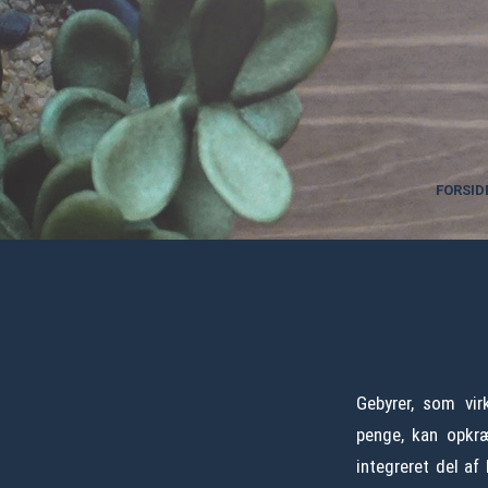
FORSID
Gebyrer, som vir
penge, kan opkræ
integreret del af