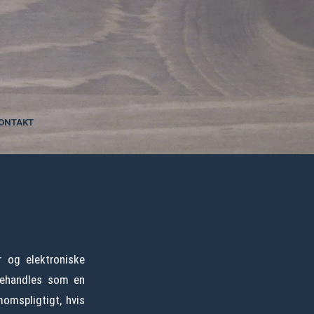
ONTAKT
r og elektroniske
 behandles som en
momspligtigt, hvis