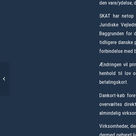
den vare/ydelse, d
SKAT har netop u
Juridiske Vejled
Baggrunden for 
tidligere danske 
forbindelse med b
Ændringen vil pri
henhold til lov o
Digitale selvangivelser
betalingskort.
Dankort-køb fore
overvæltes direkt
almindelig virkso
Virksomheder, der
dermed gebyret li