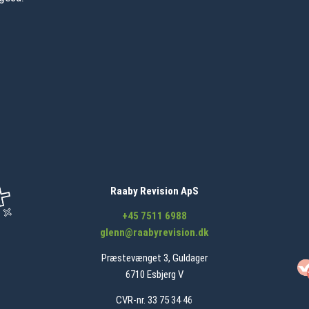
Raaby Revision ApS
+45 7511 6988
glenn@raabyrevision.dk
Præstevænget 3, Guldager
6710 Esbjerg V
CVR-nr. 33 75 34 46