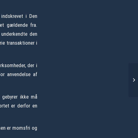
 indskrevet i Den
ret gældende fra.
 underkendte den
ie transaktioner i
irksomheder, der i
 for anvendelse af
Fr
ej
e gebyrer ikke må
ortet er derfor en
lsen er momsfri og